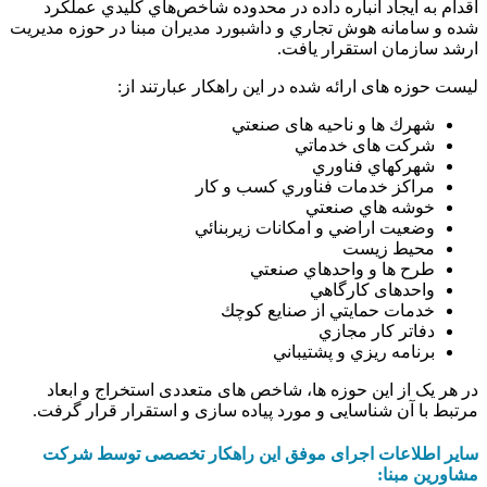
اقدام به ايجاد انباره داده در محدوده شاخص‌هاي كليدي عملكرد
شده و سامانه هوش تجاري و داشبورد مديران مبنا در حوزه مديريت
ارشد سازمان استقرار یافت.
لیست حوزه های ارائه شده در این راهکار عبارتند از:
شهرك ها و ناحيه های صنعتي
شركت های خدماتي
شهركهاي فناوري
مراكز خدمات فناوري كسب و كار
خوشه هاي صنعتي
وضعیت اراضي و امكانات زيربنائي
محيط زيست
طرح ها و واحدهاي صنعتي
واحدهای كارگاهي
خدمات حمايتي از صنايع كوچك
دفاتر كار مجازي
برنامه ريزي و پشتيباني
در هر یک از این حوزه ها، شاخص های متعددی استخراج و ابعاد
مرتبط با آن شناسایی و مورد پیاده سازی و استقرار قرار گرفت.
سایر اطلاعات اجرای موفق این راهکار تخصصی توسط شرکت
مشاورین مبنا: