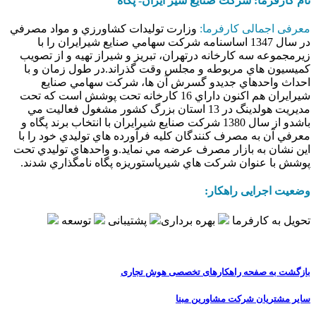
نام کارفرما: شرکت صنايع شیر ایران- پگاه
معرفی اجمالی کارفرما:
وزارت توليدات كشاورزي و مواد مصرفي
در سال 1347 اساسنامه شركت سهامي صنايع شيرايران را با
زيرمجموعه سه كارخانه درتهران، تبريز و شيراز تهيه و از تصويب
كميسيون هاي مربوطه و مجلس وقت گذراند.در طول زمان و با
احداث واحدهاي جديدو گسرش آن ها، شركت سهامي صنايع
شيرايران هم اكنون داراي 16 كارخانه تحت پوشش است كه تحت
مديريت هولدينگ در 13 استان بزرگ كشور مشغول فعاليت مي
باشدو از سال 1380 شركت صنايع شيرايران با انتخاب برند پگاه و
معرفي آن به مصرف كنندگان كليه فرآورده هاي توليدي خود را با
اين نشان به بازار مصرف عرضه مي نمايد.و واحدهاي توليدي تحت
پوشش با عنوان شركت هاي شيرپاستوريزه پگاه نامگذاري شدند.
وضعیت اجرایی راهکار:
تحویل به کارفرما
بهره برداری
پشتیبانی
توسعه
بازگشت به صفحه راهکارهای تخصصی هوش تجاری
سایر مشتریان شرکت مشاورین مبنا