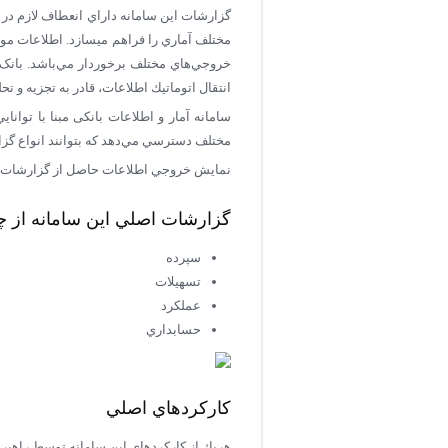
گزارشات اين سامانه داراي انعطاف لازم در
مختلف آماري را فراهم می‏سازد. اطلاعات مورد
انتقال اتوماتيك اطلاعات، قادر به تجزيه و ت
سامانه آمار و اطلاعات بانکی مبنا با توان
مختلف دسترسي مي‌دهد که بتوانند انواع گزا
نمايش خروجي اطلاعات حاصل از گزارشات با فرمت‌هاي مختلفPDF، Word و Excel از 
گزارشات اصلي اين سامانه از
سپرده
تسهيلات
عملكرد
حسابداري
كاركردهاي اصلي
هريك از كاركردهاي اين سامانه توسط راهبر 