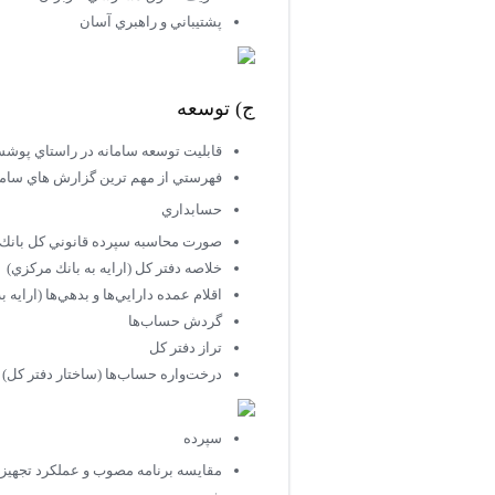
پشتيباني و راهبري آسان
ج) توسعه
قابليت توسعه سامانه در راستاي پوشش س
فهرستي از مهم ترين گزارش هاي سامان
حسابداري
صورت محاسبه سپرده قانوني كل بانك (ا
خلاصه دفتر كل (ارايه به بانك مركزي)
اقلام عمده دارايي‌ها و بدهي‌ها (ارايه 
گردش حساب‌ها
تراز دفتر كل
درخت‌واره حساب‌ها (ساختار دفتر كل)
سپرده
مقايسه برنامه مصوب و عملكرد تجهيز م