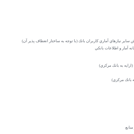
اير نيازهاي آماري كاربران بانك (با توجه به ساختار انعطاف پذير آن)
ه آمار و اطلاعات بانكي
رايه به بانك مركزي)
به بانك مركزي)
نابع