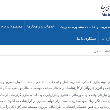
خدمات و راهکارها
محصولات نرم ا
ره ما
همکاری با ما
اعات بانکی
اي بهينه‌سازي عملکرد «مديريت آمار و اطلاعات بانک‌» و با هدف تسهيل، تسريع و پر
وقت و انرژي فراواني از کارشناسان واحد‏هاي مختلف موسسات مالي و بانكي مي‌گردد،
يازهاي واحدهاي امور مالي، اعتباري و بازاريابي جهت آماده ‏سازي گزارشات ارسال
 آينده ‏نگر ازيك سو، بستري مناسب براي توليد بسياري از گزارشات که اکنون به
ر، علاوه بر كاهش چشمگير اشتباهات، بار اضافي بر روي سيستم متمركز بانكي را نيز 