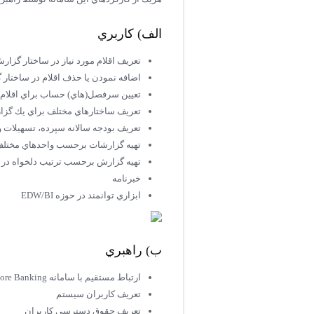
الف) كاربري
تعريف اقلام مورد نياز در ساختار گزار
اضافه نمودن يا حذف اقلام در ساختار
تعيين سرفصل(هاي)‌ حساب براي اقلام
تعريف ساختارهاي مختلف براي يك گز
تعريف بودجه سالانه سپرده، تسهيلات و
تهيه گزارشات برحسب واحدهاي مختلف ارز
تهيه گزارش برحسب ترتيب دلخواه در نماي
خبرنامه
ابزاري توانمند در حوزه EDW/BI
ب) راهبري
ارتباط مستقيم با سامانه Core Banking و انتقال اتوماتيك اطلاعات به سامانه آمار و اطلاعات بانك
تعريف كاربران سيستم
تعريف حقوق دسترسي كاربران