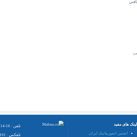
افتي
عب
لینک های مفید
تلفن : 16-02188861214
انجمن انفورماتیک ایران
تلفکس : 02188312161