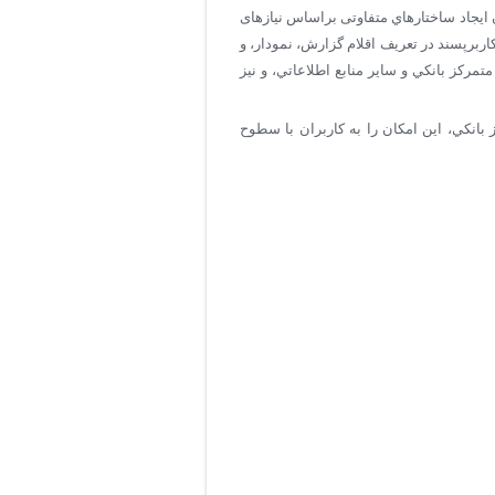
ایجاد ساختارهاي متفاوتی براساس نيازهای
كاربرپسند در تعريف اقلام گزارش، نمودار، و
قراری ارتباط مستقيم با سيستم متمركز بانكي و ساير منابع اطلاعاتي، و نيز
 بانکي، اين امکان را به کاربران با سطوح