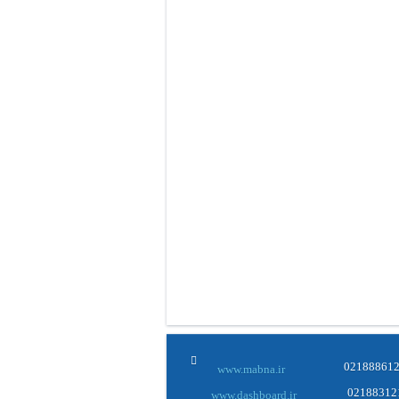
www.mabna.ir
www.dashboard.ir