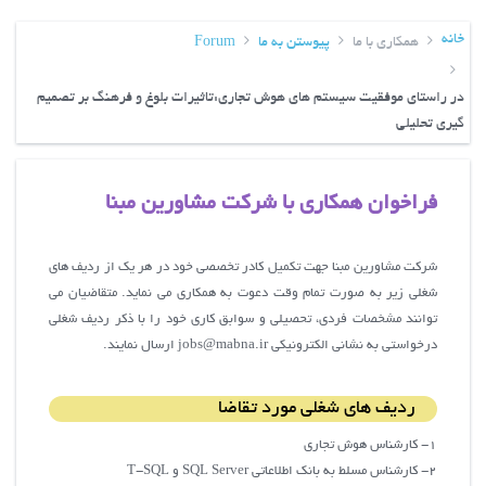
خانه
همکاری با ما
پیوستن به ما
Forum
در راستای موفقیت سیستم های هوش تجاری:تاثیرات بلوغ و فرهنگ بر تصمیم
گیری تحلیلی
فراخوان همکاری با شرکت مشاورین مبنا
شرکت مشاورین مبنا جهت تکمیل کادر تخصصی خود در هر یک از ردیف های
شغلی زیر به صورت تمام وقت دعوت به همکاری می نماید. متقاضیان می
توانند مشخصات فردی، تحصیلی و سوابق کاری خود را با ذکر ردیف شغلی
درخواستی به نشانی الکترونیکی jobs@mabna.ir ارسال نمایند.
ردیف های شغلی مورد تقاضا
1- کارشناس هوش تجاری
2- کارشناس مسلط به بانک اطلاعاتی SQL Server و T-SQL