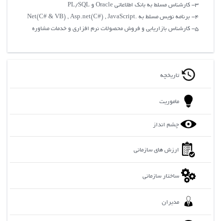
3- کارشناس مسلط به بانک اطلاعاتی Oracle و PL/SQL
4- برنامه نویس مسلط به .Net(C# & VB) , Asp.net(C#) , JavaScript
5- کارشناس بازاریابی و فروش محصولات نرم افزاری و خدمات مشاوره
تاریخچه
ماموریت
چشم انداز
ارزش های سازمانی
ساختار سازمانی
مدیران