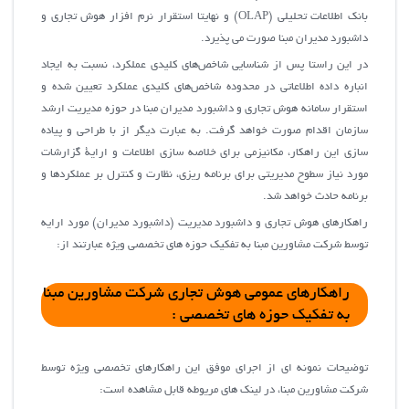
بانک اطلاعات تحلیلی (OLAP) و نهایتا استقرار نرم افزار هوش تجاری و
داشبورد مدیران مبنا صورت می پذیرد.
در این راستا پس از شناسايي شاخص‌هاي كليدي عملكرد، نسبت به ايجاد
انباره داده اطلاعاتي در محدوده شاخص‌هاي كليدي عملكرد تعيين شده و
استقرار سامانه هوش تجاري و داشبورد مديران مبنا در حوزه مديريت ارشد
سازمان اقدام صورت خواهد گرفت. به عبارت دیگر از با طراحي و پیاده
سازی این راهکار، مكانيزمي براي خلاصه سازي اطلاعات و اراية گزارشات
مورد نياز سطوح مديريتي براي برنامه ريزي، نظارت و كنترل بر عملكردها و
برنامه حادث خواهد شد.
راهکارهای هوش تجاری و داشبورد مدیریت (داشبورد مدیران) مورد ارایه
توسط شرکت مشاورین مبنا به تفکیک حوزه های تخصصی ویژه عبارتند از:
راهکارهای عمومی هوش تجاری شرکت مشاورین مبنا
به تفکیک حوزه های تخصصی :
توضیحات نمونه ای از اجرای موفق این راهکارهای تخصصی ویژه توسط
شرکت مشاورین مبنا، در لینک های مریوطه قابل مشاهده است: