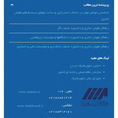
پربیننده ترین مطالب
شناسایی عوامل موثر در انتخاب استراتژی و ساخت موفق سیستم های هوش
تجاری
راهکار هوش تجاری و داشبورد صنعت گاز
راهکار هوش تجاری و داشبورد دانشگاهها و موسسات پژوهشی
راهکار هوش تجاری و داشبورد صنعت بانکداری و موسسات مالی و اعتباری
لینک های مفید
انجمن انفورماتیک ایران
سازمان نظام صنفی رایانه ای کشور
شورای عالی انفورماتیک
تلفن : 16-
www.mabna.ir
02188861214
تلفکس :
www.dashboard.ir
02188312161