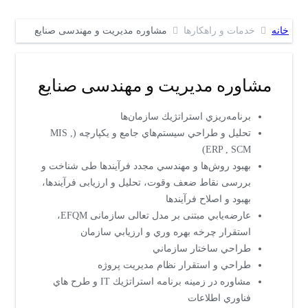
خانه
خدمات و راهکارها
مشاوره مدیریت و مهندسی صنایع
مشاوره مدیریت و مهندسی صنایع
برنامه‌ريزي استراتژيك سازمان‌ها
تحليل و طراحي سيستم‌هاي جامع و يكپارچه (MIS ,
ERP , SCM)
بهبود روش‌ها و مهندسي مجدد فرآيندها طی شناخت و
بررسی نقاط ضعف وقوت، تحليل و ارزيابی فرآيندها،
بهبود و اصلاح فرآيندها
عارضه‌يابي مبتنی بر مدل تعالی سازمانی EFQM،
استقرار چرخه بهره وري و ارزيابي سازمان
طراحي ساختار سازماني
طراحي و استقرار نظام مديريت پروژه
مشاوره در زمينه برنامه استراتژيك IT و طرح هاي
فناوري اطلاعات