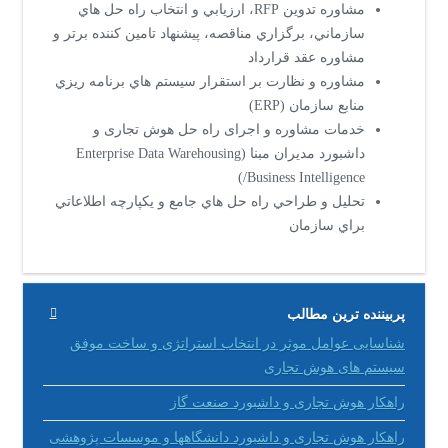
مشاوره تدوین RFP، ارزيابي و انتخاب راه حل هاي
سازماني، برگزاري مناقصه، پيشنهاد تامین کننده برتر و
مشاوره عقد قرارداد
مشاوره و نظارت بر استقرار سيستم هاي برنامه ريزي
منابع سازمان (ERP)
خدمات مشاوره و اجرای راه حل هوش تجاری و
داشبورد مدیران مبنا (Enterprise Data Warehousing
/Business Intelligence)
تحليل و طراحي راه حل هاي جامع و يكپارچه اطلاعاتي
براي سازمان
پربیننده ترین مطالب
شناسایی عوامل موثر در انتخاب استراتژی و ساخت موفق
سیستم های هوش تجاری
راهکار هوش تجاری و داشبورد صنعت گاز
راهکار هوش تجاری و داشبورد دانشگاهها و موسسات پژوهشی