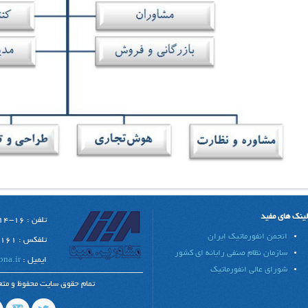
لینک های مفید
تلفن : 16-02188861214
انجمن انفورماتیک ایران
تلفکس : 02188312161
سازمان نظام صنفی رایانه ای کشور
ایمیل :
na.ir
شورای عالی انفورماتیک
تمام حقوق سایت محفوظ و متع