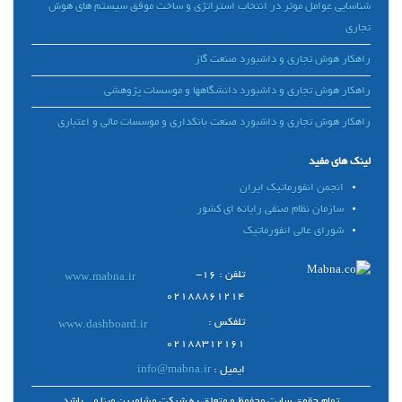
شناسایی عوامل موثر در انتخاب استراتژی و ساخت موفق سیستم های هوش
تجاری
راهکار هوش تجاری و داشبورد صنعت گاز
راهکار هوش تجاری و داشبورد دانشگاهها و موسسات پژوهشی
راهکار هوش تجاری و داشبورد صنعت بانکداری و موسسات مالی و اعتباری
لینک های مفید
انجمن انفورماتیک ایران
سازمان نظام صنفی رایانه ای کشور
شورای عالی انفورماتیک
تلفن : 16-
www.mabna.ir
02188861214
تلفکس :
www.dashboard.ir
02188312161
ایمیل :
info@mabna.ir
تمام حقوق سایت محفوظ و متعلق به شرکت مشاورین مبنا می باشد