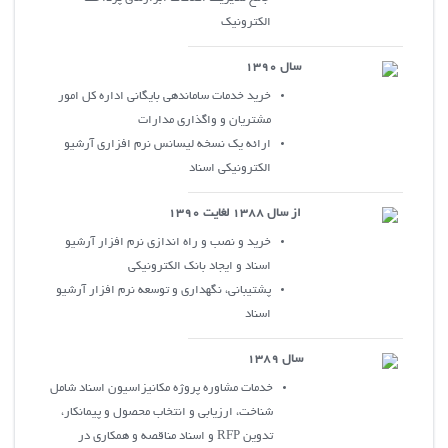
الکترونيک
سال 1390
خريد خدمات ساماندهي بايگاني اداره کل امور
مشتريان و واگذاري مدارات
ارائه يک نسخه ليسانس نرم افزاري آرشيو
الکترونيکي اسناد
از سال 1388 لغايت 1390
خريد و نصب و راه اندازي نرم افزار آرشيو
اسناد و ايجاد بانک الکترونيکي
پشتيباني، نگهداري و توسعه نرم افزار آرشيو
اسناد
سال 1389
خدمات مشاوره پروژه مکانيزاسيون اسناد شامل
شناخت، ارزيابي و انتخاب محصول و پيمانکار،
تدوين RFP و اسناد مناقصه و همکاري در