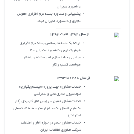
داشبورد مديران
پشتيباني و مشاوره بسته نرم افزاري «هوش
تجاري و داشبورد مديران مبنا»
از سال 1392 لغايت 1393
ارائه يک نسخه ليسانس بسته نرم افزاري
هوش تجاري و داشبورد مديران مبنا
طراحي و پياده سازي انباره داده و راهکار
هوشمند کسب و کار
از سال 1388 تا 1393
خدمات مشاوره جهت پروژه سيستم يکپارچه
اتوماسيون اداري مالي و تدارکاتي
خدمات مشاور تامين سرويس هاي کاربردي (فاز
يک طرح اتصال يکصد هزار مدرسه به شبکه ملي
اينترنت)
خدمات مشاور جامع در حوزه آمار و اطلاعات
شرکت فناوري اطلاعات ايران