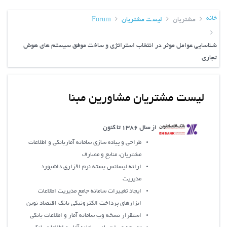
خانه
مشتریان
لیست مشتریان
Forum
شناسایی عوامل موثر در انتخاب استراتژی و ساخت موفق سیستم های هوش
تجاری
لیست مشتریان مشاورین مبنا
از سال 1386 تا کنون
طراحي و پياده سازي سامانه آماربانکي و اطلاعات
مشتريان، منابع و مصارف
ارائه ليسانس بسته نرم افزاري داشبورد
مديريت
ايجاد تغييرات سامانه جامع مديريت اطلاعات
ابزارهاي پرداخت الکترونيکي بانک اقتصاد نوين
استقرار نسخه وب سامانه آمار و اطلاعات بانکی