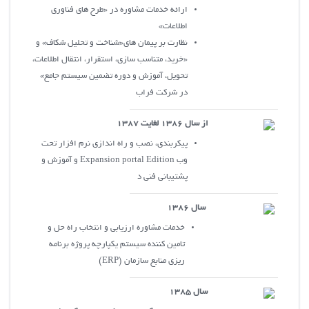
ارائه خدمات مشاوره در «طرح هاي فناوري
اطلاعات»
نظارت بر پيمان هاي«شناخت و تحليل شکاف» و
«خريد، متناسب سازي، استقرار، انتقال اطلاعات،
تحويل، آموزش و دوره تضمين سيستم جامع»
در شرکت فراب
از سال 1386 لغايت 1387
پيکربندي، نصب و راه اندازي نرم افزار تحت
وب Expansion portal Edition و آموزش و
پشتيباني فني د
سال 1386
خدمات مشاوره ارزيابي و انتخاب راه حل و
تامين کننده سيستم يکپارچه پروژه برنامه
ريزي منابع سازمان (ERP)
سال 1385