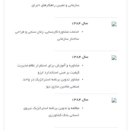
سازماني و تعيين راهکارهاي اجراي
سال 1384
خدمات مشاوره کارسنجي، زمان سنجي و طراحي
ساختار سازماني
سال 1384
مشاوره و آموزش براي استقرار نظام مديريت
کيفيت بر مبني استاندارد ايزو
مشاور تدوين برنامه استراتژيک در واحد
صنعتي ماشين سازي نيو
سال 1384
مطالعه و تدوين برنامه استراتژيک نيروي
انساني بانک کشاورزي