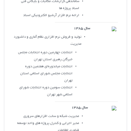
ساماندهي گزارشات، مکاتبات و بايگاني فني
اسناد پروژه ها
ارائه نرم افزار آرشيو الکترونيکي اسناد
سال 1385
توليد و فروش نرم افزاري نظام آماري و داشبورد
مديريت
انتخابات چهارمين دوره انتخابات مجلس
خبرگان رهبري استان تهران
انتخابات مياندوره‌اي هفتمين دوره
انتخابات مجلس شوراي اسلامي استان
تهران
انتخابات سومين دوره انتخابات شوراي
اسلامي شهر تهران
سال 1385
مديريت شبکه و سخت افزارهاي سروري
مدير اجرايي و کنترل پروژه هاي واحد توسعه
فناوري اطلاعات