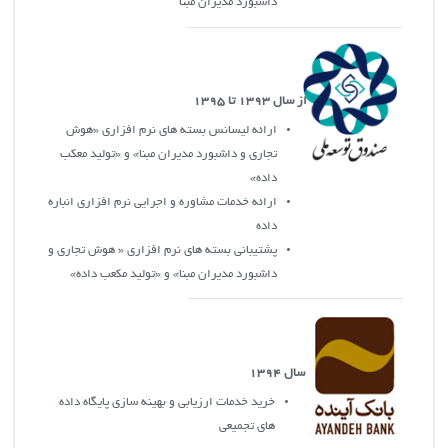
داشبورد مديران مبنا
از سال 1393 تا 1395
ارائه ليسانس بسته هاي نرم افزاري «هوش
تجاري و داشبورد مديران مبنا» و «توليد معکب
داده»
ارائه خدمات مشاوره و اجرايي نرم افزاري انباره
داده
پشتيباني بسته هاي نرم افزاري « هوش تجاري و
داشبورد مديران مبنا» و «توليد مکعب داده»
سال 1394
خريد خدمات ارزيابي و بهينه سازي پايگاه داده
هاي تجميعي