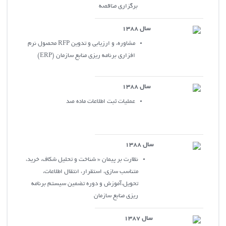
برگزاري مناقصه
سال 1388
مشاوره، و ارزيابي و تدوين RFP محصول نرم
افزاري برنامه ريزي منابع سازمان (ERP)
سال 1388
عمليات ثبت اطلاعات ماده صد
سال 1388
نظارت بر پيمان « شناخت و تحليل شکاف، خريد،
متناسب سازي، استقرار، انتقال اطلاعات،
تحويل،آموزش و دوره تضمين سيستم برنامه
ريزي منابع سازمان
سال 1387