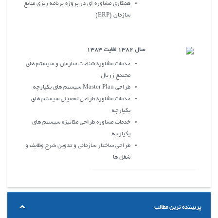
همکاري مشاوره اي در پروژه برنامه ريزي منابع
سازمان (ERP)
سال 1382 لغايت 1383
خدمات مشاوره شناخت سازمان و سيستم هاي
مجتمع زربال
طراحي Master Plan سيستم هاي يکپارچه
خدمات مشاوره طراحي تفصيلي سيستم هاي
يکپارچه
خدمات مشاوره طراحي مکانيزه سيستم هاي
يکپارچه
طراحي ساختار سازماني و تدوين شرح وظايف و
شغل ها
پربیننده ترین مطالب