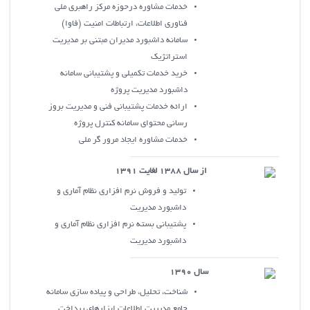
خدمات مشاوره درحوزه مرکز راهبري ملي
فناوري اطلاعات، ارتباطات امنيت (فاوا)
سامانه داشبورد مديران مبتني بر مديريت
استراتژيک
خريد خدمات تکميلي و پشتيباني سامانه
داشبورد مديريت پروژه
ارائه خدمات پشتيباني فني و مديريت بروز
رساني محتواي سامانه کنترل پروژه
خدمات مشاوره ايجاد مرور گر ملي
از سال 1388 لغايت 1391
توليد و فروش نرم افزاري نظام آماري و
داشبورد مديريت
پشتيباني بسته نرم افزاري نظام آماري و
داشبورد مديريت
سال 1390
شناخت، تحليل، طراحي و پياده سازي سامانه
جامع مديريت اطلاعات ابزارهاي پرداخت