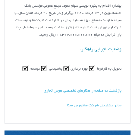
بهادار؛ اقدام به پذيره‌ نويسي سهام نمود. مجمع عمومي مؤسس بانک
اقتصادنوين در 13 مرداد 1380 برگزار و در تاريخ 20 مرداد همان سال، با
سرمايه اوليه به مبلغ 250 ميليارد ريال در اداره ثبت شرکت‌ها و موسسات
غيرتجاري تهران، تحت شماره 177132 به ثبت رسيد. این سرمایه طی چند
بار افزابش به مبلغ 11,312,000,000,000 ريال رسید.
وضعیت اجرایی راهکار:
تحویل به کارفرما
بهره برداری
پشتیبانی
توسعه
بازگشت به صفحه راهکارهای تخصصی هوش تجاری
سایر مشتریان شرکت مشاورین مبنا