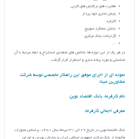
مغابرت های تراکنش های کارتی
پایش تجاری خود پرداز
کارمزد
تحلیل عملکرد سوییچ
گزارشات بانک مرکزی
...
در هر یک از این حوزه ها، شاخص های متعددی استخراج و ابعاد مرتبط با آن
شناسایی و مورد پیاده سازی و استقرار قرار گرفت.
نمونه ای از اجرای موفق این راهکار تخصصی توسط شرکت
مشاورین مبنا:
نام کارفرما: بانک اقتصاد نوین
معرفی اجمالی کارفرما:
بانك اقتصادنوين در تاريخ 29 الي 31 تيرماه سال 1380، براساس مجوزات
مأخوذه از بانک مركزي جمهوري اسلامي ايران و سازمان بورس و اوراق