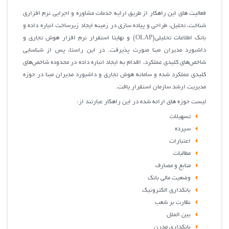
فعالیت های این راهکار از طریق ارایه خدمات مشاوره و اجرایی نرم افزاری
شناخت، تحلیل، طراحی و پیاده سازی در زمینه ایجاد زیرساخت انباره داده و
بانک اطلاعات تحلیلی(OLAP) و نهایتا استقرار نرم افزار هوش تجاری و
داشبورد مدیران مبنا صورت پذیرفت. در این راستا، پس از شناسايي
شاخص‌هاي كليدي عملكرد، اقدام به ايجاد انباره داده در محدوده شاخص‌هاي
كليدي عملكرد شده و سامانه هوش تجاري و داشبورد مديران مبنا در حوزه
مديريت ارشد سازمان استقرار یافت.
لیست حوزه های ارائه شده در این راهکار عبارتند از:
تسهیلات
سپرده
اعتبارات
مطالبات
منابع و مصارف
وضعیت مالی بانک
بانکداری الکترونیک
نظارت بر شعب
بین الملل
بانکداری مدرن