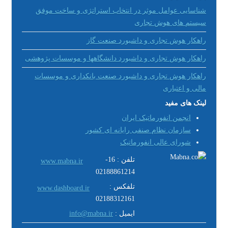
شناسایی عوامل موثر در انتخاب استراتژی و ساخت موفق
سیستم های هوش تجاری
راهکار هوش تجاری و داشبورد صنعت گاز
راهکار هوش تجاری و داشبورد دانشگاهها و موسسات پژوهشی
راهکار هوش تجاری و داشبورد صنعت بانکداری و موسسات
مالی و اعتباری
لینک های مفید
انجمن انفورماتیک ایران
سازمان نظام صنفی رایانه ای کشور
شورای عالی انفورماتیک
تلفن : 16-
www.mabna.ir
02188861214
تلفکس :
www.dashboard.ir
02188312161
ایمیل :
info@mabna.ir