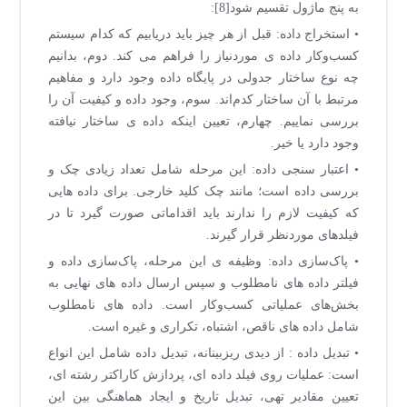
به پنج ماژول تقسیم شود[8]:
• استخراج داده: قبل از هر چیز باید دریابیم که کدام سیستم
کسب‌وکار داده ی موردنیاز را فراهم می کند. دوم، بدانیم
چه نوع ساختار جدولی در پایگاه داده وجود دارد و مفاهیم
مرتبط با آن ساختار کدم‌اند. سوم، وجود داده و کیفیت آن را
بررسی نماییم. چهارم، تعیین اینکه داده ی ساختار نیافته
وجود دارد یا خیر.
• اعتبار سنجی داده: این مرحله شامل تعداد زیادی چک و
بررسی داده است؛ مانند چک کلید خارجی. برای داده هایی
که کیفیت لازم را ندارند باید اقداماتی صورت گیرد تا در
فیلدهای موردنظر قرار گیرند.
• پاک‌سازی داده: وظیفه ی این مرحله، پاک‌سازی داده و
فیلتر داده های نامطلوب و سپس ارسال داده های نهایی به
بخش‌های عملیاتی کسب‌وکار است. داده های نامطلوب
شامل داده های ناقص، اشتباه، تکراری و غیره است.
• تبدیل داده : از دیدی ریزبینانه، تبدیل داده شامل این انواع
است: عملیات روی فیلد داده ای، پردازش کاراکتر رشته ای،
تعیین مقادیر تهی، تبدیل تاریخ و ایجاد هماهنگی بین این